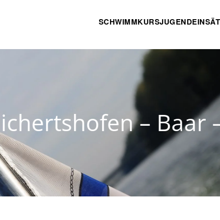
SCHWIMMKURS
JUGEND
EINSÄ
tshofen – Baar – Eb