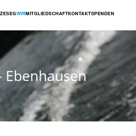
TZE
SEG
WIR
MITGLIEDSCHAFT
KONTAKT
SPENDEN
enhausen