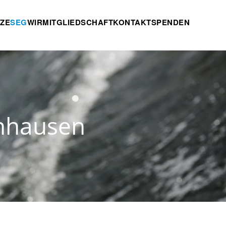
TZE
SEG
WIR
MITGLIEDSCHAFT
KONTAKT
SPENDEN
enhausen