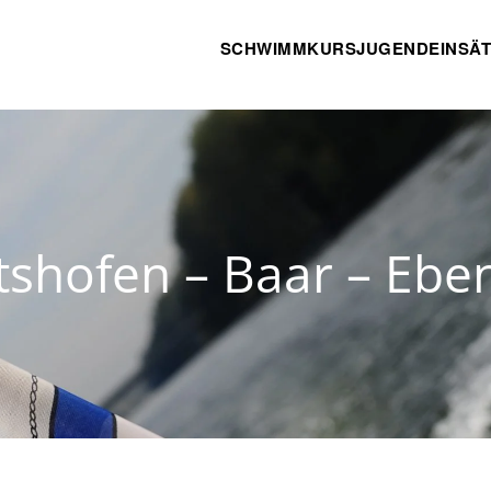
SCHWIMMKURS
JUGEND
EINSÄ
tshofen – Baar – Eb