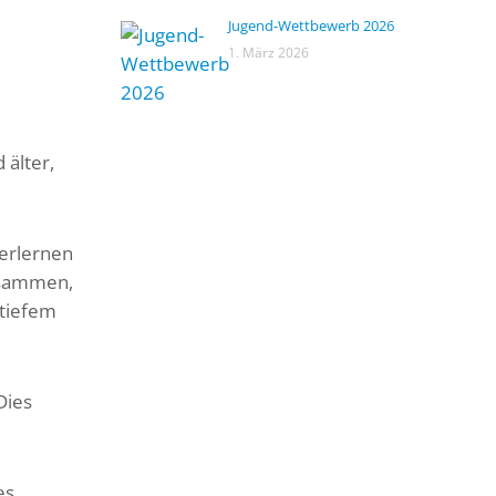
Jugend-Wettbewerb 2026
1. März 2026
 älter,
 erlernen
usammen,
rtiefem
Dies
es