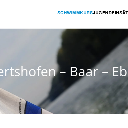
SCHWIMMKURS
JUGEND
EINSÄ
tshofen – Baar – Eb