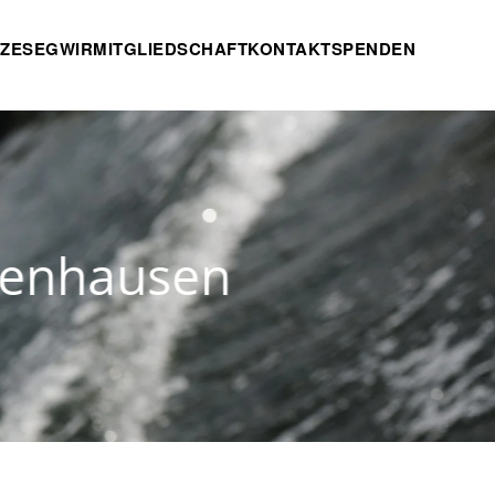
TZE
SEG
WIR
MITGLIEDSCHAFT
KONTAKT
SPENDEN
enhausen