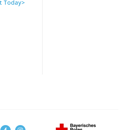
dt Today
>