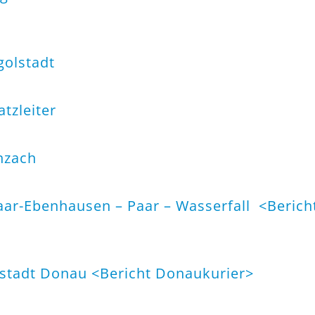
golstadt
tzleiter
nzach
aar-Ebenhausen – Paar – Wasserfall <
Berich
lstadt Donau <
Bericht Donaukurier
>