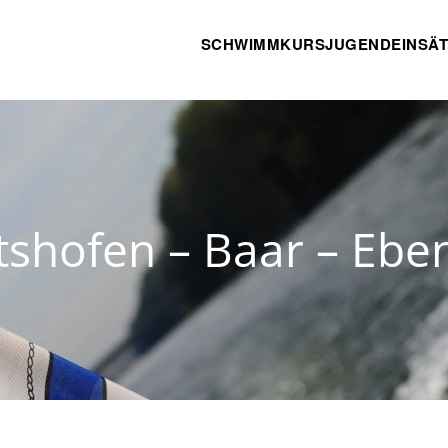
SCHWIMMKURS
JUGEND
EINSÄ
tshofen – Baar – Eb