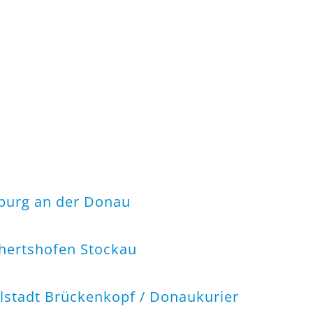
uburg an der Donau
chertshofen Stockau
olstadt Brückenkopf /
Donaukurier