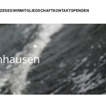
TZE
SEG
WIR
MITGLIEDSCHAFT
KONTAKT
SPENDEN
enhausen